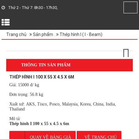
Thứ 2 - Thứ 7: 8h30 - 17h30,
Trang chủ
Sản phẩm
Thép hình I ( I - Beam)
Next
THÔNG TIN SẢN PHẨM
THÉP HÌNH I 100 X 55 X 4.5 X 6M
Giá:
15000 đ/ kg
Đơn trọng:
56.8 kg
Xuất xứ:
AKS, Tisco, Posco, Malaysia, Korea, China, India,
Thailand
Mô tả:
Thép hình I 100 x 55 x 4.5 x 6m
QUAY VỀ BẢNG GIÁ
VỀ TRANG CHỦ