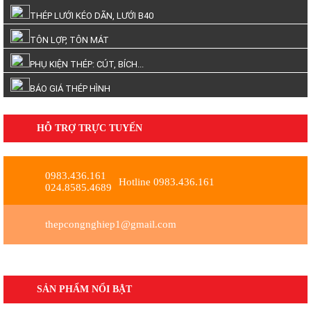
THÉP LƯỚI KÉO DÃN, LƯỚI B40
TÔN LỢP, TÔN MÁT
PHỤ KIỆN THÉP: CÚT, BÍCH...
BÁO GIÁ THÉP HÌNH
HỖ TRỢ TRỰC TUYẾN
0983.436.161
Hotline 0983.436.161
024.8585.4689
thepcongnghiep1@gmail.com
SẢN PHẨM NỔI BẬT