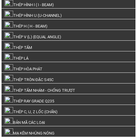
THÉP HÌNH I ( I - BEAM)
THÉP HÌNH U (U-CHANNEL)
THÉP H ( H - BEAM)
THÉP V (L) (EQUAL ANGLE)
THÉP TẤM
THÉP LÁ
THÉP HÒA PHÁT
THÉP TRÒN ĐẶC S45C
THÉP TẤM NHÁM - CHỐNG TRƯỢT
THÉP RAY GRADE Q235
THÉP C, U, Z LỐC (CHẤN)
BẢN MÃ CÁC LOẠI
MẠ KẼM NHÚNG NÓNG