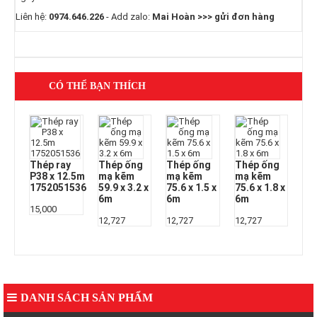
Liên hệ:
0974.646.226
- Add zalo:
Mai Hoàn >>> gửi đơn hàng
CÓ THỂ BẠN THÍCH
Thép ray
Thép ống
Thép ống
Thép ống
P38 x 12.5m
mạ kẽm
mạ kẽm
mạ kẽm
1752051536
59.9 x 3.2 x
75.6 x 1.5 x
75.6 x 1.8 x
6m
6m
6m
15,000
12,727
12,727
12,727
DANH SÁCH SẢN PHẨM