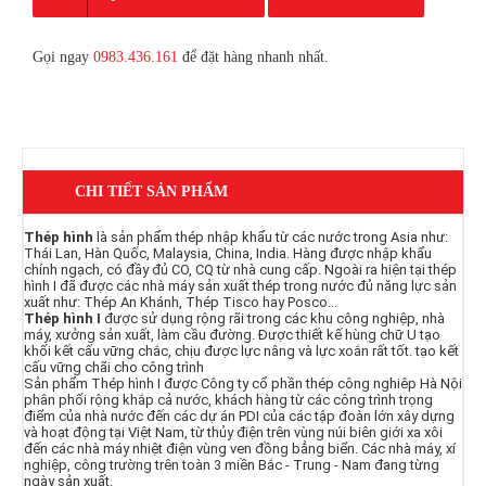
Gọi ngay
0983.436.161
để đặt hàng nhanh nhất.
CHI TIẾT SẢN PHẨM
Thép hình
là sản phẩm thép nhập khẩu từ các nước trong Asia như:
Thái Lan, Hàn Quốc, Malaysia, China, India. Hàng được nhập khẩu
chính ngạch, có đầy đủ CO, CQ từ nhà cung cấp. Ngoài ra hiện tại thép
hình I đã được các nhà máy sản xuất thép trong nước đủ năng lực sản
xuất như: Thép An Khánh, Thép Tisco hay Posco...
Thép hình I
được sử dụng rộng rãi trong các khu công nghiệp, nhà
máy, xưởng sản xuất, làm cầu đường. Được thiết kế hùng chữ U tạo
khối kết cấu vững chắc, chịu được lực nâng và lực xoắn rất tốt. tạo kết
cấu vững chãi cho công trình
Sản phẩm Thép hình I được Công ty cổ phần thép công nghiêp Hà Nội
phân phối rộng khắp cả nước, khách hàng từ các công trình trọng
điểm của nhà nước đến các dự án PDI của các tập đoàn lớn xây dựng
và hoạt động tại Việt Nam, từ thủy điện trên vùng núi biên giới xa xôi
đến các nhà máy nhiệt điện vùng ven đồng bẳng biển. Các nhà máy, xí
nghiệp, công trường trên toàn 3 miền Bắc - Trung - Nam đang từng
ngày sản xuất.