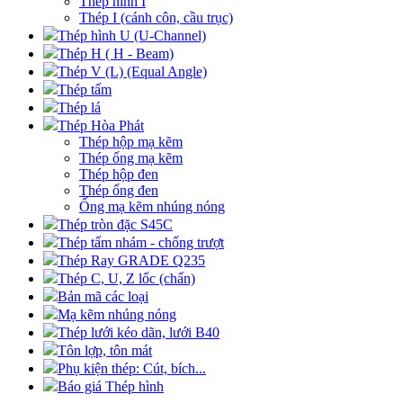
Thép hình I
Thép I (cánh côn, cầu trục)
Thép hình U (U-Channel)
Thép H ( H - Beam)
Thép V (L) (Equal Angle)
Thép tấm
Thép lá
Thép Hòa Phát
Thép hộp mạ kẽm
Thép ống mạ kẽm
Thép hộp đen
Thép ống đen
Ống mạ kẽm nhúng nóng
Thép tròn đặc S45C
Thép tấm nhám - chống trượt
Thép Ray GRADE Q235
Thép C, U, Z lốc (chấn)
Bản mã các loại
Mạ kẽm nhúng nóng
Thép lưới kéo dãn, lưới B40
Tôn lợp, tôn mát
Phụ kiện thép: Cút, bích...
Báo giá Thép hình