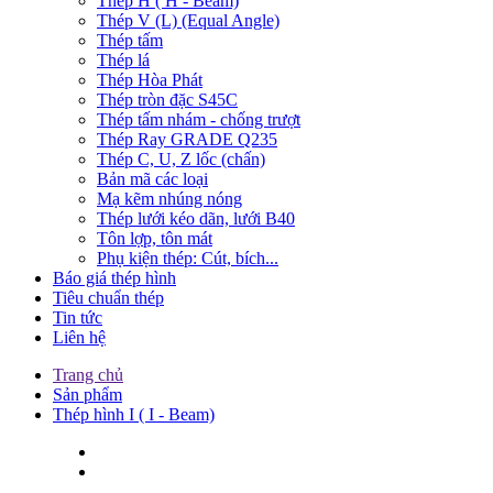
Thép H ( H - Beam)
Thép V (L) (Equal Angle)
Thép tấm
Thép lá
Thép Hòa Phát
Thép tròn đặc S45C
Thép tấm nhám - chống trượt
Thép Ray GRADE Q235
Thép C, U, Z lốc (chấn)
Bản mã các loại
Mạ kẽm nhúng nóng
Thép lưới kéo dãn, lưới B40
Tôn lợp, tôn mát
Phụ kiện thép: Cút, bích...
Báo giá thép hình
Tiêu chuẩn thép
Tin tức
Liên hệ
Trang chủ
Sản phẩm
Thép hình I ( I - Beam)