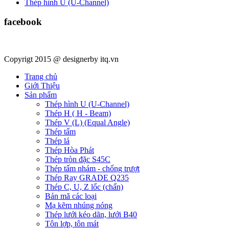
Thép hình U (U-Channel)
facebook
Copyrigt 2015 @ designerby itq.vn
Trang chủ
Giới Thiệu
Sản phẩm
Thép hình U (U-Channel)
Thép H ( H - Beam)
Thép V (L) (Equal Angle)
Thép tấm
Thép lá
Thép Hòa Phát
Thép tròn đặc S45C
Thép tấm nhám - chống trượt
Thép Ray GRADE Q235
Thép C, U, Z lốc (chấn)
Bản mã các loại
Mạ kẽm nhúng nóng
Thép lưới kéo dãn, lưới B40
Tôn lợp, tôn mát