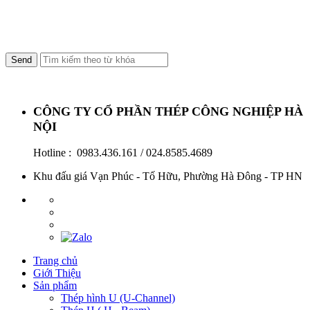
Thứ 2 - Thứ 7: 8h30 - 17h30,
CÔNG TY CỔ PHẦN THÉP CÔNG NGHIỆP HÀ
NỘI
Hotline :
0983.436.161 / 024.8585.4689
Khu đấu giá Vạn Phúc - Tố Hữu, Phường Hà Đông - TP HN
Trang chủ
Giới Thiệu
Sản phẩm
Thép hình U (U-Channel)