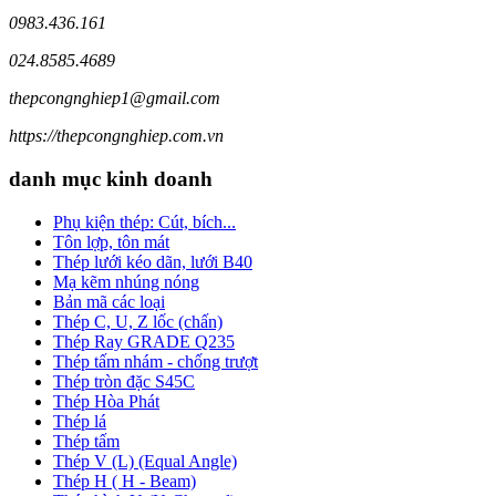
0983.436.161
024.8585.4689
thepcongnghiep1@gmail.com
https://thepcongnghiep.com.vn
danh mục kinh doanh
Phụ kiện thép: Cút, bích...
Tôn lợp, tôn mát
Thép lưới kéo dãn, lưới B40
Mạ kẽm nhúng nóng
Bản mã các loại
Thép C, U, Z lốc (chấn)
Thép Ray GRADE Q235
Thép tấm nhám - chống trượt
Thép tròn đặc S45C
Thép Hòa Phát
Thép lá
Thép tấm
Thép V (L) (Equal Angle)
Thép H ( H - Beam)