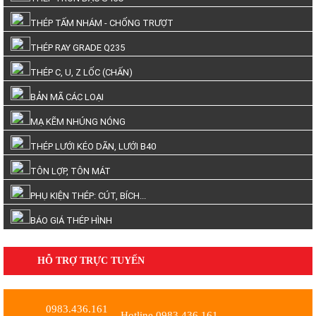
THÉP TẤM NHÁM - CHỐNG TRƯỢT
THÉP RAY GRADE Q235
THÉP C, U, Z LỐC (CHẤN)
BẢN MÃ CÁC LOẠI
MẠ KẼM NHÚNG NÓNG
THÉP LƯỚI KÉO DÃN, LƯỚI B40
TÔN LỢP, TÔN MÁT
PHỤ KIỆN THÉP: CÚT, BÍCH...
BÁO GIÁ THÉP HÌNH
HỖ TRỢ TRỰC TUYẾN
0983.436.161
Hotline 0983.436.161