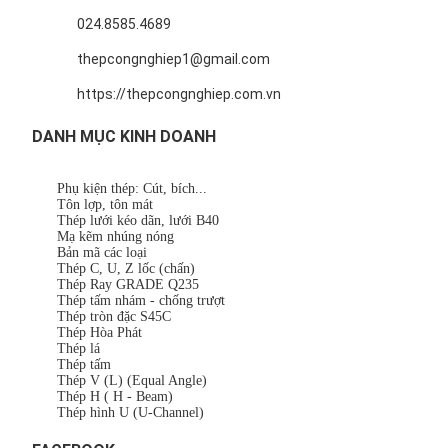
024.8585.4689
thepcongnghiep1@gmail.com
https://thepcongnghiep.com.vn
DANH MỤC KINH DOANH
Phụ kiện thép: Cút, bích...
Tôn lợp, tôn mát
Thép lưới kéo dãn, lưới B40
Mạ kẽm nhúng nóng
Bản mã các loại
Thép C, U, Z lốc (chấn)
Thép Ray GRADE Q235
Thép tấm nhám - chống trượt
Thép tròn đặc S45C
Thép Hòa Phát
Thép lá
Thép tấm
Thép V (L) (Equal Angle)
Thép H ( H - Beam)
Thép hình U (U-Channel)