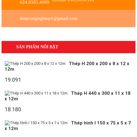
024.8585.4689
thepcongnghiep1@gmail.com
SẢN PHẨM NỔI BẬT
Thép H 200 x 200 x 8 x 12 x
12m
19.091
Thép H 440 x 300 x 11 x 18
x 12m
18.180
Thép hình I 150 x 75 x 5 x 7
x 12m