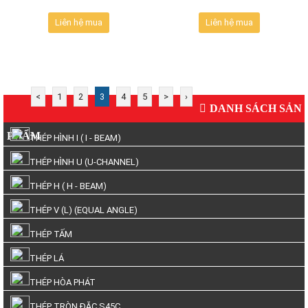
Liên hệ mua
Liên hệ mua
<
1
2
3
4
5
>
›
DANH SÁCH SẢN
PHẨM
THÉP HÌNH I ( I - BEAM)
THÉP HÌNH U (U-CHANNEL)
THÉP H ( H - BEAM)
THÉP V (L) (EQUAL ANGLE)
THÉP TẤM
THÉP LÁ
THÉP HÒA PHÁT
THÉP TRÒN ĐẶC S45C