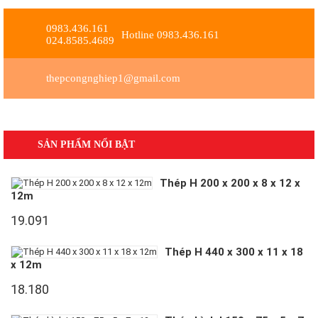
0983.436.161
Hotline 0983.436.161
024.8585.4689
thepcongnghiep1@gmail.com
SẢN PHẨM NỔI BẬT
Thép H 200 x 200 x 8 x 12 x
12m
19.091
Thép H 440 x 300 x 11 x 18
x 12m
18.180