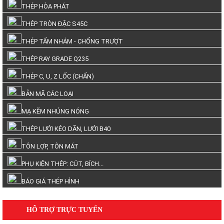
THÉP HÒA PHÁT
THÉP TRÒN ĐẶC S45C
THÉP TẤM NHÁM - CHỐNG TRƯỢT
THÉP RAY GRADE Q235
THÉP C, U, Z LỐC (CHẤN)
BẢN MÃ CÁC LOẠI
MẠ KẼM NHÚNG NÓNG
THÉP LƯỚI KÉO DÃN, LƯỚI B40
TÔN LỢP, TÔN MÁT
PHỤ KIỆN THÉP: CÚT, BÍCH...
BÁO GIÁ THÉP HÌNH
HỖ TRỢ TRỰC TUYẾN