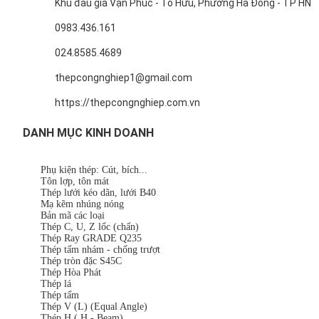
Khu đấu giá Vạn Phúc - Tố Hữu, Phường Hà Đông - TP HN
0983.436.161
024.8585.4689
thepcongnghiep1@gmail.com
https://thepcongnghiep.com.vn
DANH MỤC KINH DOANH
Phụ kiện thép: Cút, bích...
Tôn lợp, tôn mát
Thép lưới kéo dãn, lưới B40
Mạ kẽm nhúng nóng
Bản mã các loại
Thép C, U, Z lốc (chấn)
Thép Ray GRADE Q235
Thép tấm nhám - chống trượt
Thép tròn đặc S45C
Thép Hòa Phát
Thép lá
Thép tấm
Thép V (L) (Equal Angle)
Thép H ( H - Beam)