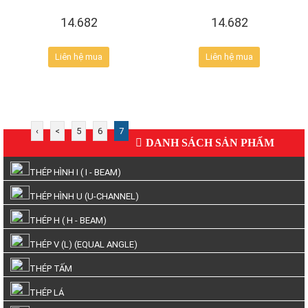
14.682
14.682
Liên hệ mua
Liên hệ mua
‹
<
5
6
7
DANH SÁCH SẢN PHẨM
THÉP HÌNH I ( I - BEAM)
THÉP HÌNH U (U-CHANNEL)
THÉP H ( H - BEAM)
THÉP V (L) (EQUAL ANGLE)
THÉP TẤM
THÉP LÁ